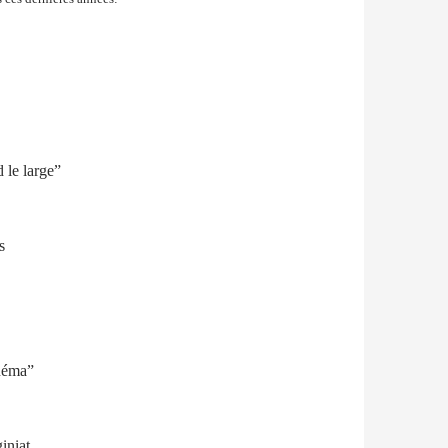
 le large”
s
inéma”
iniat