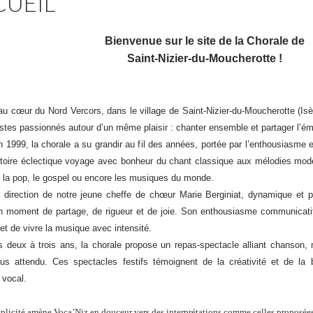
CUEIL
Bienvenue sur le site de la Chorale de
Saint-Nizier-du-Moucherotte !
 cœur du Nord Vercors, dans le village de Saint-Nizier-du-Moucherotte (Isère
istes passionnés autour d’un même plaisir : chanter ensemble et partager l’é
1999, la chorale a su grandir au fil des années, portée par l’enthousiasme e
toire éclectique voyage avec bonheur du chant classique aux mélodies mod
, la pop, le gospel ou encore les musiques du monde.
irection de notre jeune cheffe de chœur Marie Berginiat, dynamique et ple
n moment de partage, de rigueur et de joie. Son enthousiasme communicatif
et de vivre la musique avec intensité.
deux à trois ans, la chorale propose un repas-spectacle alliant chanson, 
us attendu. Ces spectacles festifs témoignent de la créativité et de la
vocal.
licité amène Voca’Niz en douceur vers des interprétations comme celles proposées