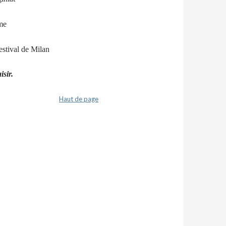
me
stival de Milan
sir.
Haut de page