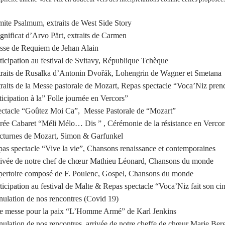
ite Psalmum, extraits de West Side Story
nificat d’Arvo Pärt, extraits de Carmen
se de Requiem de Jehan Alain
ticipation au festival de Svitavy, République Tchèque
raits de Rusalka d’Antonin Dvořák, Lohengrin de Wagner et Smetana
raits de la Messe pastorale de Mozart, Repas spectacle “Voca’Niz prend
icipation à la” Folle journée en Vercors”
ctacle “Goûtez Moi Ca”, Messe Pastorale de “Mozart”
rée Cabaret “Méli Mélo… Dis ” , Cérémonie de la résistance en Vercor
turnes de Mozart, Simon & Garfunkel
as spectacle “Vive la vie”, Chansons renaissance et contemporaines
ivée de notre chef de chœur Mathieu Léonard, Chansons du monde
ertoire composé de F. Poulenc, Gospel, Chansons du monde
ticipation au festival de Malte & Repas spectacle “Voca’Niz fait son c
ulation de nos rencontres (Covid 19)
 messe pour la paix “L’Homme Armé” de Karl Jenkins
ulation de nos rencontres, arrivée de notre cheffe de chœur Marie Berg