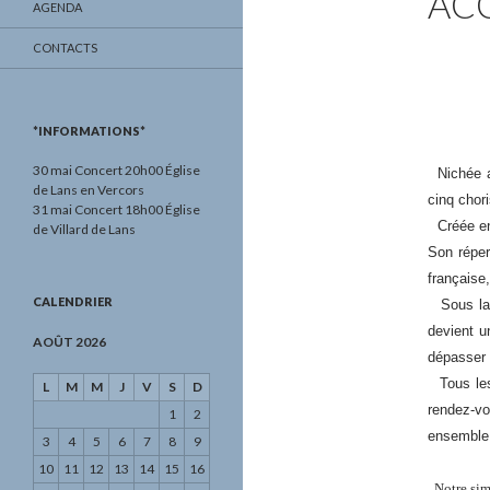
AC
AGENDA
CONTACTS
*INFORMATIONS*
30 mai Concert 20h00 Église
Nichée au
de Lans en Vercors
cinq chor
31 mai Concert 18h00 Église
Créée en 
de Villard de Lans
Son réper
française
CALENDRIER
Sous la d
devient u
AOÛT 2026
dépasser 
Tous les 
L
M
M
J
V
S
D
rendez-vo
1
2
ensemble 
3
4
5
6
7
8
9
10
11
12
13
14
15
16
Notre simp