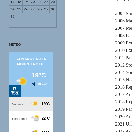
17
18
19
20
21
22
23
24
25
26
27
28
29
30
2005 Sum
31
2006 Mag
2007 Mes
2008 Par
2009 Ext
METEO
2010 Ext
2011 Part
2012 Spe
2014 Soi
2015 Noc
2016 Rep
2017 Arr
2018 Rép
2019 Par
2020 Ann
2021 Une
2022 Ann